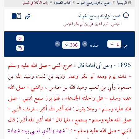
الرئيسية
مجمع الزاوئد ومنبع الفوائد
كتاب الصلاة
باب الأذان في السفر
تراجم الأعلام
مجمع الزاوئد ومنبع الفوائد
الهيثمي - نور الدين علي بن أبي بكر الهيثمي
جزء
صفحة
1
336
1896 - وعن
أبي أمامة
قال :
خرج النبي - صلى الله عليه وسلم
- ذات يوم ومعه
أبو بكر
وعمر
وزيد بن ثابت
وعبد الله بن
مسعود
وأبي بن كعب
وعبد الله بن عباس
، والنبي - صلى الله
عليه وسلم - على راحلته الجدعاء ، فلما برز سمع النبي - صلى
الله عليه وسلم - رجلا يقول : الله أكبر الله أكبر ، فوقف النبي -
صلى الله عليه وسلم - يستمع ، فلما قال : الله أكبر الله أكبر ; قال
النبي - صلى الله عليه وسلم - : "
شهد والذي نفسي بيده شهادة