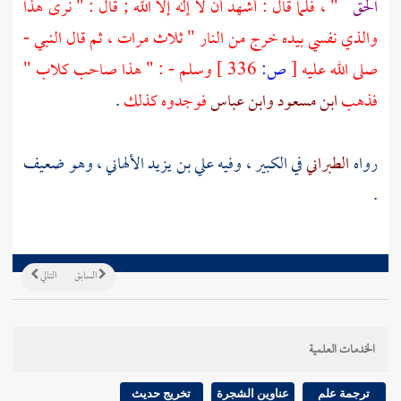
الحق
" ، فلما قال : أشهد أن لا إله إلا الله ; قال : " نرى هذا
والذي نفسي بيده خرج من النار " ثلاث مرات ، ثم قال النبي -
صلى الله عليه
[
ص:
336 ]
وسلم - : " هذا صاحب كلاب "
فذهب
ابن مسعود
وابن عباس
فوجدوه كذلك
.
رواه
الطبراني
في الكبير ، وفيه
علي بن يزيد الألهاني
، وهو ضعيف
.
السابق
التالي
الخدمات العلمية
ترجمة علم
عناوين الشجرة
تخريج حديث