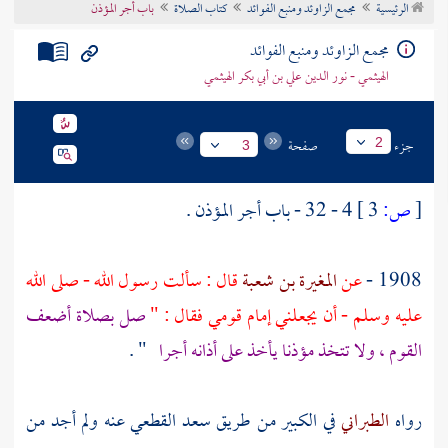
الرئيسية
مجمع الزاوئد ومنبع الفوائد
كتاب الصلاة
باب أجر المؤذن
تراجم الأعلام
مجمع الزاوئد ومنبع الفوائد
الهيثمي - نور الدين علي بن أبي بكر الهيثمي
جزء
صفحة
2
3
[
ص:
3 ]
4 - 32 - باب أجر المؤذن .
1908 -
عن
المغيرة بن شعبة
قال : سألت رسول الله - صلى الله
عليه وسلم - أن يجعلني إمام قومي فقال : "
صل بصلاة أضعف
القوم ، ولا تتخذ مؤذنا يأخذ على أذانه أجرا
" .
رواه
الطبراني
في الكبير من طريق
سعد القطعي
عنه ولم أجد من