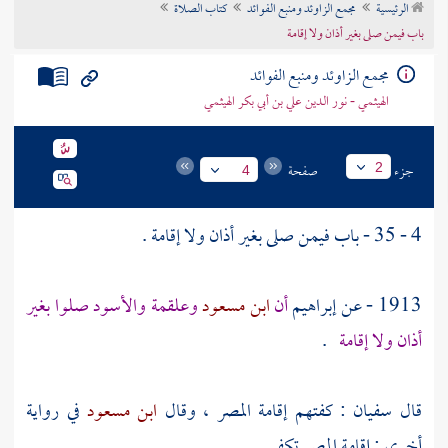
الرئيسية
مجمع الزاوئد ومنبع الفوائد
كتاب الصلاة
تراجم الأعلام
باب فيمن صلى بغير أذان ولا إقامة
مجمع الزاوئد ومنبع الفوائد
الهيثمي - نور الدين علي بن أبي بكر الهيثمي
جزء
صفحة
2
4
4 - 35 - باب فيمن صلى بغير أذان ولا إقامة .
1913 - عن
إبراهيم
أن
ابن مسعود
وعلقمة
والأسود
صلوا بغير
أذان ولا إقامة
.
قال
سفيان
: كفتهم إقامة المصر ، وقال
ابن مسعود
في رواية
أخرى : إقامة المصر تكفي .