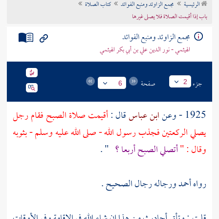
الرئيسية
مجمع الزاوئد ومنبع الفوائد
كتاب الصلاة
تراجم الأعلام
باب إذا أقيمت الصلاة فلا يصلى غيرها
مجمع الزاوئد ومنبع الفوائد
الهيثمي - نور الدين علي بن أبي بكر الهيثمي
جزء
صفحة
2
6
1925 - وعن
ابن عباس
قال :
أقيمت صلاة الصبح فقام رجل
يصلي الركعتين فجذب رسول الله - صلى الله عليه وسلم - بثوبه
وقال : "
أتصلي الصبح أربعا ؟
" .
رواه
أحمد
ورجاله رجال الصحيح .
قلت : وتأتي أحاديث من هذا إن شاء الله في الإقامة وفي الأوقات