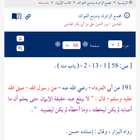
الرئيسية
مجمع الزاوئد ومنبع الفوائد
كتاب الإيمان
باب منه
تراجم الأعلام
مجمع الزاوئد ومنبع الفوائد
الهيثمي - نور الدين علي بن أبي بكر الهيثمي
جزء
صفحة
1
58
[
ص:
58 ]
1 - 13 - 2 - ( باب منه ) .
191 عن
أبي الدرداء
- رضي الله عنه -
عن رسول الله - صلى الله
عليه وسلم - قال : "
لا يبلغ عبد حقيقة الإيمان حتى يعلم أن ما
أصابه لم يكن ليخطئه ، وما أخطأه لم يكن ليصيبه
" .
رواه
البزار
، وقال : إسناده حسن .