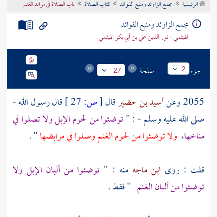
الرئيسية
مجمع الزاوئد ومنبع الفوائد
كتاب الصلاة
باب الصلاة في مرابد الغنم
تراجم الأعلام
مجمع الزاوئد ومنبع الفوائد
الهيثمي - نور الدين علي بن أبي بكر الهيثمي
جزء
صفحة
2
27
2055 وعن
أسيد بن حضير
قال
[
ص:
27 ]
قال رسول الله -
صلى الله عليه وسلم - : "
توضئوا من لحوم الإبل ولا تصلوا في
مناخها،
ولا توضئوا من لحوم الغنم وصلوا في مرابضها
" .
قلت : روى
ابن ماجه
منه : "
توضئوا من ألبان الإبل ولا
توضئوا من ألبان الغنم
" فقط .