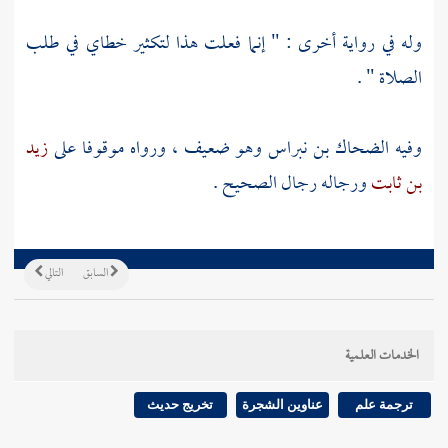
وله في رواية أخرى : " إنما فعلت هذا لتكثير خطاي في طلب
الصلاة " .
وفيه
الضحاك بن نبراس
وهو ضعيف ، ورواه موقوفا على
زيد
بن ثابت
ورجاله رجال الصحيح .
السابق
التالي
الخدمات العلمية
ترجمة علم
عناوين الشجرة
تخريج حديث