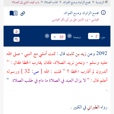
الرئيسية
مجمع الزاوئد ومنبع الفوائد
كتاب الصلاة
باب كيف المشي إلى الصلاة
تراجم الأعلام
مجمع الزاوئد ومنبع الفوائد
الهيثمي - نور الدين علي بن أبي بكر الهيثمي
جزء
صفحة
2
32
2092 وعن
زيد بن ثابت
قال :
كنت أمشي مع النبي - صلى الله
عليه وسلم - ونحن نريد الصلاة، فكان يقارب الخطا فقال : "
أتدرون لم أقارب الخطا ؟ " قلت : الله
[
ص:
32 ]
ورسوله
أعلم قال : "
لا يزال العبد في الصلاة ما دام في طلب الصلاة
"
.
رواه
الطبراني
في الكبير .