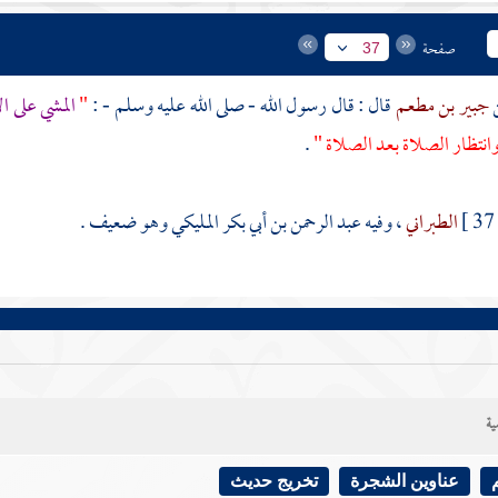
صفحة
37
جبير بن مطعم
قال : قال رسول الله - صلى الله عليه وسلم - :
"
المشي على ا
انتظار الصلاة بعد الصلاة "
.
37 
الطبراني
، وفيه
عبد الرحمن بن أبي بكر المليكي
وهو ضعيف .
ية
عناوين الشجرة
تخريج حديث