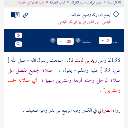
الرئيسية
مجمع الزاوئد ومنبع الفوائد
كتاب الصلاة
باب الصلاة في الجماعة
تراجم الأعلام
مجمع الزاوئد ومنبع الفوائد
الهيثمي - نور الدين علي بن أبي بكر الهيثمي
جزء
صفحة
2
39
2138 وعن
زيد بن ثابت
قال : سمعت رسول الله - صلى الله
[
ص:
39 ]
عليه وسلم - يقول :
"
صلاة الجميع تفضل على
صلاة الرجل وحده أربعا وعشرين سهما ؛
أي صلاته خمسا
وعشرين"
.
رواه
الطبراني
في الكبير وفيه
الربيع بن بدر
وهو ضعيف .