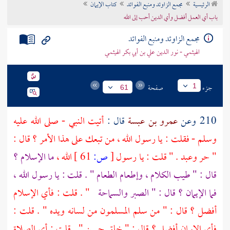
الرئيسية
مجمع الزاوئد ومنبع الفوائد
كتاب الإيمان
تراجم الأعلام
باب أي العمل أفضل وأي الدين أحب إلى الله
مجمع الزاوئد ومنبع الفوائد
الهيثمي - نور الدين علي بن أبي بكر الهيثمي
جزء
صفحة
1
61
210 وعن
عمرو بن عبسة
قال :
أتيت النبي - صلى الله عليه
وسلم - فقلت : يا رسول الله ، من تبعك على هذا الأمر ؟ قال :
" حر وعبد . " قلت : يا رسول
[
ص:
61 ]
الله ،
ما الإسلام ؟
قال : " طيب الكلام ، وإطعام الطعام " . قلت : يا رسول الله ،
فما الإيمان ؟ قال : " الصبر والسماحة
" . قلت : فأي الإسلام
أفضل ؟ قال : " من سلم المسلمون من لسانه ويده " . قلت :
فأي الإيمان أفضل ؟ قال : " خلق حسن " . قلت : أي الصلاة