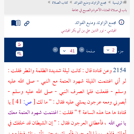
الرئيسية
مجمع الزاوئد ومنبع الفوائد
كتاب الصلاة
تراجم الأعلام
باب في صلاة العشاء الآخرة والصبح في جماعة
مجمع الزاوئد ومنبع الفوائد
الهيثمي - نور الدين علي بن أبي بكر الهيثمي
جزء
صفحة
2
41
2154
وعن
قتادة
قال : كانت ليلة شديدة الظلمة والمطر فقلت :
لو أني اغتنمت الليلة شهود العتمة مع النبي - صلى الله عليه
وسلم - ففعلت فلما انصرف النبي - صلى الله عليه وسلم -
أبصرني ومعه عرجون يمشي عليه فقال : " ما لك
[
ص:
41 ]
يا
قتادة
ها هنا هذه الساعة ؟ " فقلت :
اغتنمت شهود العتمة معك
يا نبي الله
، فأعطاني العرجون فقال : " إن الشيطان قد خلفك في
أهلك فاذهب بهذا العرجون فأمسك به حتى تأتي بيتك فخذه من