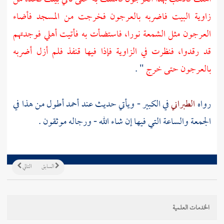
زاوية البيت فاضربه بالعرجون فخرجت من المسجد فأضاء
العرجون مثل الشمعة نورا، فاستضأت به فأتيت أهلي فوجدتهم
قد رقدوا، فنظرت في الزاوية فإذا فيها قنفذ فلم أزل أضربه
بالعرجون حتى خرج
" .
رواه
الطبراني
في الكبير - ويأتي حديث عند
أحمد
أطول من هذا في
الجمعة والساعة التي فيها إن شاء الله - ورجاله موثقون .
السابق
التالي
الخدمات العلمية