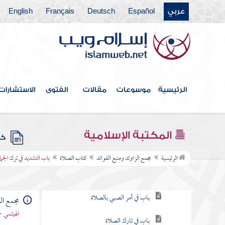
عربي
Español
Deutsch
Français
English
فهرس الكتاب
خطبة الكتاب
الرئيسية
موسوعات
مقالات
الفتوى
الاستشارات
كتاب الإيمان
كتاب العلم
المكتبة الإسلامية
كتب
كتاب الصلاة
الرئيسية
مجمع الزاوئد ومنبع الفوائد
كتاب الصلاة
باب التشديد في ترك الجما
باب فرض الصلاة
باب في أمر الصبي بالصلاة
مجمع الز
الهيثمي -
باب في تارك الصلاة