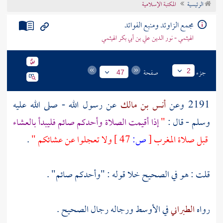
الرئيسية
المكتبة الإسلامية
تراجم الأعلام
مجمع الزاوئد ومنبع الفوائد
الهيثمي - نور الدين علي بن أبي بكر الهيثمي
جزء
صفحة
2
47
2191 وعن
أنس بن مالك
عن رسول الله - صلى الله عليه
وسلم - قال :
"
إذا أقيمت الصلاة وأحدكم صائم فليبدأ بالعشاء
قبل صلاة المغرب
[
ص:
47 ]
ولا تعجلوا عن عشائكم "
.
قلت : هو في الصحيح خلا قوله : "وأحدكم صائم" .
رواه
الطبراني
في الأوسط ورجاله رجال الصحيح .