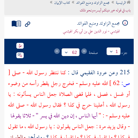
الرئيسية
مجمع الزاوئد ومنبع الفوائد
كتاب الإيمان
تراجم الأعلام
باب في قوله خير دينكم أيسره ونحو ذلك
مجمع الزاوئد ومنبع الفوائد
الهيثمي - نور الدين علي بن أبي بكر الهيثمي
جزء
صفحة
1
62
215 وعن
عروة الفقيمي
قال :
كنا ننتظر رسول الله - صلى
[
ص:
62 ]
الله عليه وسلم - فخرج رجل يقطر رأسه من وضوء
أو غسل ، فصلى ، فلما قضى الصلاة جعل الناس يسألونه : يا
رسول الله ، أعلينا حرج في كذا ؟ فقال رسول الله - صلى الله
عليه وسلم - : "
أيها الناس ، إن دين الله في يسر " - ثلاثا يقولها
- وقال يزيد مرة : جعل الناس يقولون : يا رسول الله ، ما تقول
في كذا ؟ ما تقول في كذا ؟ ما تقول في كذا
؟ رواه
أحمد
والطبراني