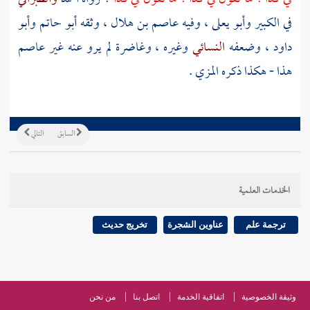
في الكبير
وأبو يعلى
، وفيه
عاصم بن هلال
، وثقه
أبو حاتم
وأبو
داود
، وضعفه
النسائي
وغيره ،
وغاضرة
لم يرو عنه غير
عاصم
هذا - هكذا ذكره
المزي
.
السابق
التالي
الخدمات العلمية
ترجمة علم
عناوين الشجرة
تخريج حديث
وثيقة الخصوصية
اتفاقية الخدمة
اتصل بنا
من نحن