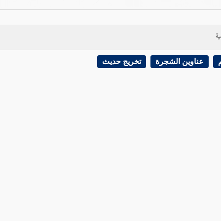
ية
عناوين الشجرة
تخريج حديث