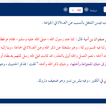
صفحة
48
صفوان بن أمية
قال :
كنا عند رسول الله - صلى الله عليه وسلم - فقام
عرفطة
لنا فيه قسم وبركة ، وهو مشغلة عن ذكر الله وعن الصلاة في جماعة ، وبنا إليه ح
 أحله ، نعم العمل والله أولى بالعذر، قد كانت قبلي لله رسل كلهم يصطاد أ
زق حبك للجماعة وأهلها،
وحبك ذكر الله وأهله
" قلت : فذكر الحديث ، وهو بت
ني
في الكبير ، وفيه
بشر بن نمير
وهو ضعيف متروك .