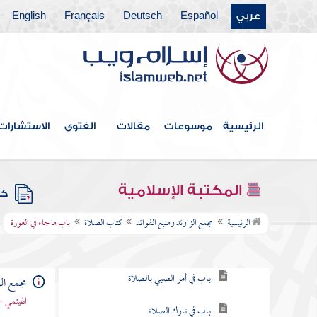
عربي
Español
Deutsch
Français
English
فهرس الكتاب
خطبة الكتاب
الرئيسية
موسوعات
مقالات
الفتوى
الاستشارات
كتاب الإيمان
كتاب العلم
المكتبة الإسلامية
كتب
كتاب الصلاة
الرئيسية
مجمع الزاوئد ومنبع الفوائد
كتاب الصلاة
باب ما جاء في العورة
باب فرض الصلاة
باب في أمر الصبي بالصلاة
مجمع الز
الهيثمي -
باب في تارك الصلاة