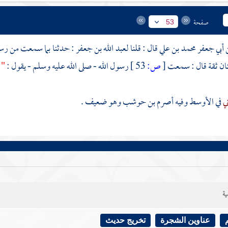
صفحة
53
أبي جعفر محمد بن علي
قال : قلنا
لعبد الله بن جعفر
: حدثنا بما سمعت من رسول
ان ثقة قال : سمعت
[
ص:
53 ]
رسول الله - صلى الله عليه وسلم - يقول :
"
ني
في الأوسط وفيه
أصرم بن حوشب
وهو ضعيف .
ية
عناوين الشجرة
تخريج حديث