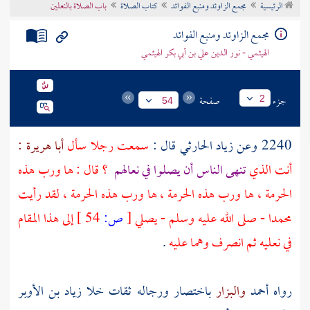
الرئيسية
مجمع الزاوئد ومنبع الفوائد
كتاب الصلاة
باب الصلاة بالنعلين
تراجم الأعلام
مجمع الزاوئد ومنبع الفوائد
الهيثمي - نور الدين علي بن أبي بكر الهيثمي
جزء
صفحة
2
54
2240 وعن
زياد الحارثي
قال :
سمعت رجلا سأل
أبا هريرة :
أنت الذي
تنهى الناس أن يصلوا في نعالهم
؟ قال : ها ورب هذه
الحرمة ، ها ورب هذه الحرمة ، ها ورب هذه الحرمة ، لقد رأيت
محمدا
- صلى الله عليه وسلم - يصلي
[
ص:
54 ]
إلى هذا المقام
في نعليه ثم انصرف وهما عليه
.
رواه
أحمد
والبزار
باختصار ورجاله ثقات خلا
زياد بن الأوبر