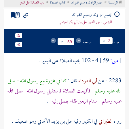
الرئيسية
مجمع الزاوئد ومنبع الفوائد
كتاب الصلاة
باب الصلاة على البعير
تراجم الأعلام
مجمع الزاوئد ومنبع الفوائد
الهيثمي - نور الدين علي بن أبي بكر الهيثمي
جزء
صفحة
2
59
[
ص:
59 ]
4 - 102 باب الصلاة على البعير .
2283 - عن
أبي الدرداء
قال :
كنا في غزوة مع رسول الله - صلى
الله عليه وسلم -
فأقيمت الصلاة فاستقبل رسول الله - صلى الله
عليه وسلم - سنام البعير فقام يصلي إليه
.
رواه
الطبراني
في الكبير وفيه
علي بن يزيد الألهاني
وهو ضعيف .