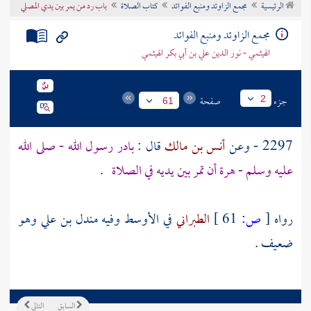
الرئيسية
مجمع الزاوئد ومنبع الفوائد
كتاب الصلاة
باب رد من يمر بين يدي المصلي
تراجم الأعلام
مجمع الزاوئد ومنبع الفوائد
الهيثمي - نور الدين علي بن أبي بكر الهيثمي
جزء
صفحة
2
61
2297 - وعن
أنس بن مالك
قال :
بادر رسول الله - صلى الله
عليه وسلم - هرة أن تمر بين يديه في الصلاة
.
رواه
[
ص:
61 ]
الطبراني
في الأوسط وفيه مندل بن علي وهو
ضعيف .
السابق
التالي