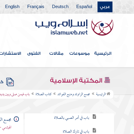
عربي
Español
Deutsch
Français
English
فهرس الكتاب
خطبة الكتاب
الرئيسية
موسوعات
مقالات
الفتوى
الاستشارات
كتاب الإيمان
كتاب العلم
المكتبة الإسلامية
كتب
كتاب الصلاة
الرئيسية
مجمع الزاوئد ومنبع الفوائد
كتاب الصلاة
باب فيمن صلى وبين يديه
باب فرض الصلاة
باب في أمر الصبي بالصلاة
مجمع الز
الهيثمي -
باب في تارك الصلاة