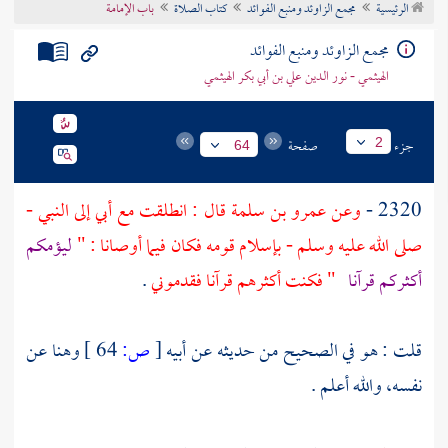
الرئيسية
مجمع الزاوئد ومنبع الفوائد
كتاب الصلاة
باب الإمامة
تراجم الأعلام
مجمع الزاوئد ومنبع الفوائد
الهيثمي - نور الدين علي بن أبي بكر الهيثمي
جزء
صفحة
2
64
2320 -
وعن
عمرو بن سلمة
قال : انطلقت مع أبي إلى النبي -
صلى الله عليه وسلم - بإسلام قومه فكان فيما أوصانا : "
ليؤمكم
أكثركم قرآنا
" فكنت أكثرهم قرآنا فقدموني
.
قلت : هو في الصحيح من حديثه عن أبيه
[
ص:
64 ]
وهنا عن
نفسه، والله أعلم .