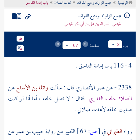
الرئيسية
مجمع الزاوئد ومنبع الفوائد
كتاب الصلاة
باب إمامة الفاسق
تراجم الأعلام
مجمع الزاوئد ومنبع الفوائد
الهيثمي - نور الدين علي بن أبي بكر الهيثمي
جزء
صفحة
2
67
4 - 116 باب إمامة الفاسق .
2338 - عن
عمر الأنصاري
قال : سألت
واثلة بن الأسقع
عن
الصلاة خلف القدري
فقال : لا تصل خلفه ، أما أنا لو كنت
صليت خلفه لأعدت صلاتي .
رواه
الطبراني
في
[
ص:
67 ]
الكبير من رواية
حبيب بن عمر
عن