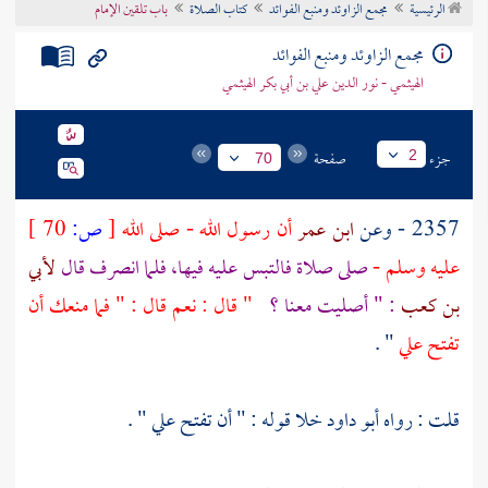
الرئيسية
مجمع الزاوئد ومنبع الفوائد
كتاب الصلاة
باب تلقين الإمام
تراجم الأعلام
مجمع الزاوئد ومنبع الفوائد
الهيثمي - نور الدين علي بن أبي بكر الهيثمي
جزء
صفحة
2
70
2357 - وعن
ابن عمر
أن رسول الله - صلى الله
[
ص:
70 ]
عليه وسلم -
صلى صلاة فالتبس عليه فيها، فلما انصرف قال
لأبي
بن كعب
: " أصليت معنا ؟
" قال : نعم قال : " فما منعك أن
تفتح علي
" .
قلت : رواه
أبو داود
خلا قوله : " أن تفتح علي " .