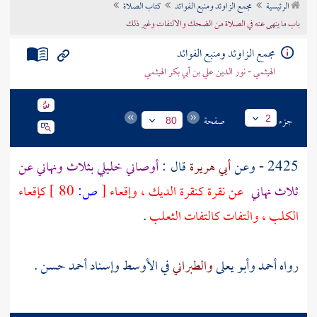
الرئيسية
مجمع الزاوئد ومنبع الفوائد
كتاب الصلاة
تراجم الأعلام
باب ما ينهى عنه في الصلاة من الضحك والالتفات وغير ذلك
مجمع الزاوئد ومنبع الفوائد
الهيثمي - نور الدين علي بن أبي بكر الهيثمي
جزء
صفحة
2
80
2425 - وعن
أبي هريرة
قال :
أوصاني خليلي بثلاث ونهاني عن
ثلاث نهاني
عن نقرة كنقرة الديك ، وإقعاء
[
ص:
80 ]
كإقعاء
الكلب ، والتفات كالتفات الثعلب
.
رواه
أحمد
وأبو يعلى
والطبراني
في الأوسط وإسناد
أحمد
حسن .