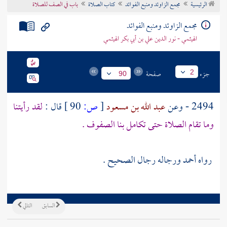
الرئيسية
مجمع الزاوئد ومنبع الفوائد
كتاب الصلاة
باب في الصف للصلاة
تراجم الأعلام
مجمع الزاوئد ومنبع الفوائد
الهيثمي - نور الدين علي بن أبي بكر الهيثمي
جزء
صفحة
2
90
2494 - وعن
عبد الله بن مسعود
[
ص:
90 ]
قال :
لقد رأيتنا
وما تقام الصلاة حتى تكامل بنا الصفوف .
رواه
أحمد
ورجاله رجال الصحيح .
السابق
التالي