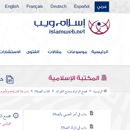
عربي
Español
Deutsch
Français
English
فهرس الكتاب
خطبة الكتاب
الرئيسية
موسوعات
مقالات
الفتوى
الاستشارات
كتاب الإيمان
كتاب العلم
المكتبة الإسلامية
كتب
كتاب الصلاة
الرئيسية
مجمع الزاوئد ومنبع الفوائد
كتاب الصلاة
باب إذا كان إمام ومأموم
باب فرض الصلاة
باب في أمر الصبي بالصلاة
مجمع الز
الهيثمي -
باب في تارك الصلاة