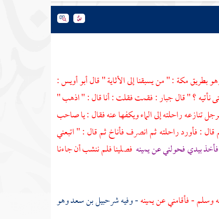
وهو بطريق
مكة
: " من يسبقنا إلى الأثاية " قال
أبو أويس
:
 نأتيه ؟ " قال
جبار
: فقمت فقلت : أنا قال : " اذهب "
جل تنازعه راحلته إلى الماء ويكفها عنه فقال : يا صاحب
ال : فأورد راحلته ثم انصرف فأناخ ثم قال : " اتبعني
أخذ بيدي فحولني عن يمينه
فصلينا فلم ننشب أن جاءنا
 وسلم - فأقامني عن يمينه
- وفيه
شرحبيل بن سعد
وهو