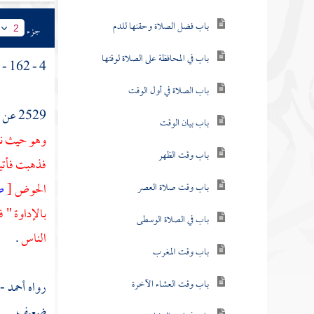
باب فضل الصلاة وحقنها للدم
جزء
2
باب في المحافظة على الصلاة لوقتها
4 - 162 - ( باب إذا كان إمام ومأموم ) .
باب الصلاة في أول الوقت
2529 عن
باب بيان الوقت
وهو حيث نفر
باب وقت الظهر
فذهبت فأتيت
الحوض
[
ص
باب وقت صلاة العصر
بالإداوة " فت
باب في الصلاة الوسطى
الناس
.
باب وقت المغرب
باب وقت العشاء الآخرة
رواه
أحمد
-
ضعيف .