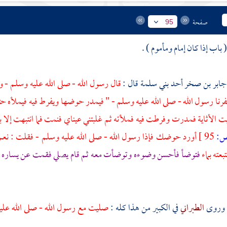
صفحة
95
جابر بن صخر
أحد
بني سلمة
قال :
قال رسول الله - صلى الله عليه وسلم - 
نا رسول الله - صلى الله عليه وسلم - " فيمدر حوضها ويفرط فيه فيملأه حتى
 الأثاية فمدرت وفرطت فيه فملأته ثم غلبتني عيناي فنمت فما انتبهت إلا بر
:
95 ]
أورد حوضك فإذا رسول الله - صلى الله عليه وسلم - فقلت : نعم ق
بعته بماء
فتوضأ فأحسن وضوءه وتوضأت معه ثم قام يصلي فقمت عن يساره ف
 وروى
الطبراني
في الكبير من هذا كله :
صليت مع رسول الله - صلى الله عليه