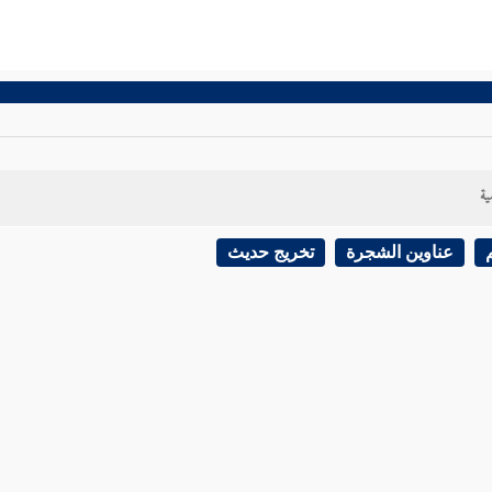
ية
عناوين الشجرة
تخريج حديث