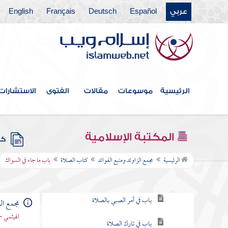
عربي
Español
Deutsch
Français
English
فهرس الكتاب
خطبة الكتاب
الرئيسية
موسوعات
مقالات
الفتوى
الاستشارات
كتاب الإيمان
كتاب العلم
المكتبة الإسلامية
كتب
كتاب الصلاة
الرئيسية
مجمع الزاوئد ومنبع الفوائد
كتاب الصلاة
باب ما جاء في السواك
باب فرض الصلاة
باب في أمر الصبي بالصلاة
مجمع الز
الهيثمي -
باب في تارك الصلاة