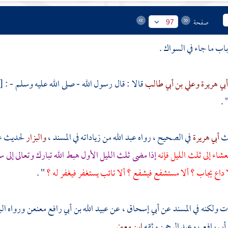
صفحة
97
أبي هريرة
وعلي بن أبي طالب
قالا : قال رسول الله - صلى الله عليه وسلم - :
[
" 
يث
أبي هريرة
في الصحيح ، رواه
عبد الله
من زياداته في المسند ،
والبزار
لحديث
ع
اء إلى ثلث الليل فإنه
إذا مضى ثلث الليل الأول هبط الله تبارك وتعالى إلى سم
 داع يجاب ؟ ألا مستشفع فيشفع ؟ ألا تائب يستغفر فيغفر له ؟
" .
ت ولكنه في المسند عن
أبي إسحاق
، عن
عبيد الله بن أبي رافع
معنعن ورواه
ال
 أبي رافع
،
وعبد الرحمن
وثقه
ابن معين
.