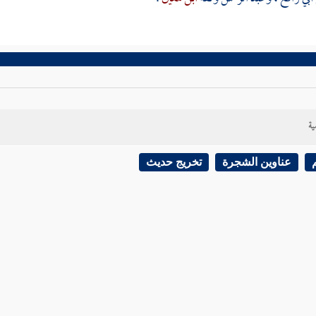
ية
عناوين الشجرة
تخريج حديث