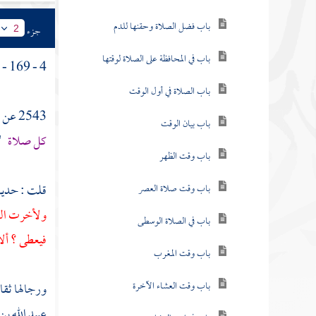
باب فضل الصلاة وحقنها للدم
جزء
2
باب في المحافظة على الصلاة لوقتها
4 - 169 - باب ما جاء في السواك .
باب الصلاة في أول الوقت
2543 عن
باب بيان الوقت
كل صلاة
.
باب وقت الظهر
قلت : حد
باب وقت صلاة العصر
ولأخرت العش
باب في الصلاة الوسطى
فيعطى ؟ ألا
باب وقت المغرب
باب وقت العشاء الآخرة
ورجالها ثقا
عبيد الله بن