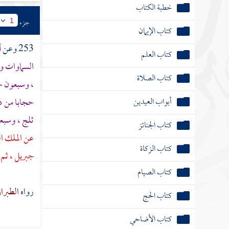
خطبة الكتاب
جزء
1
كتاب الإيمان
253 وعن
أ
كتاب العلم
السماوات وا
كتاب الصلاة
، وسبعون ح
أبواب العيدين
حجابا من د
ثلج ، وسبع
كتاب الجنائز
عن الملك ال
كتاب الزكاة
جبريل
، ثم
كتاب الصيام
رواه
الطبرا
كتاب الحج
كتاب الأضاحي