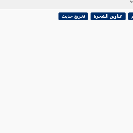
ية
عناوين الشجرة
تخريج حديث