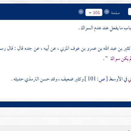
صفحة
101
كثير بن عبد الله بن عمرو بن عوف المزني
، عن أبيه ، عن جده قال : قال رسو
لم يكن سواك
" .
ني
في الأوسط
[
ص:
101 ]
وكثير
ضعيف ، وقد حسن
الترمذي
حديثه .