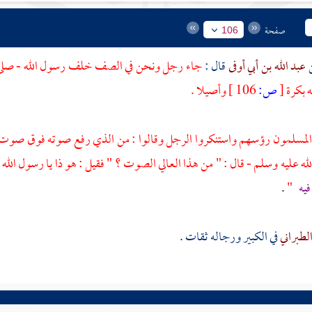
صفحة
106
عبد الله بن أبي أوفى
قال :
جاء رجل ونحن في الصف خلف رسول الله - صلى الل
 بكرة
[
ص:
106 ]
وأصيلا .
 المسلمون رؤسهم واستنكروا الرجل وقالوا : من الذي رفع صوته فوق صوت ر
لله عليه وسلم - قال : " من هذا العالي الصوت ؟ " فقيل : هو ذا يا رسول الله 
يه
"
.
لطبراني
في الكبير ورجاله ثقات .