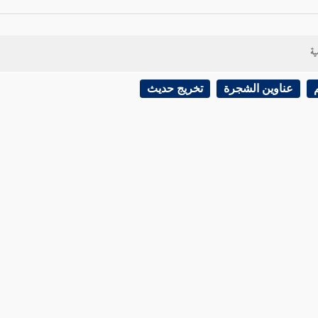
ية
عناوين الشجرة
تخريج حديث