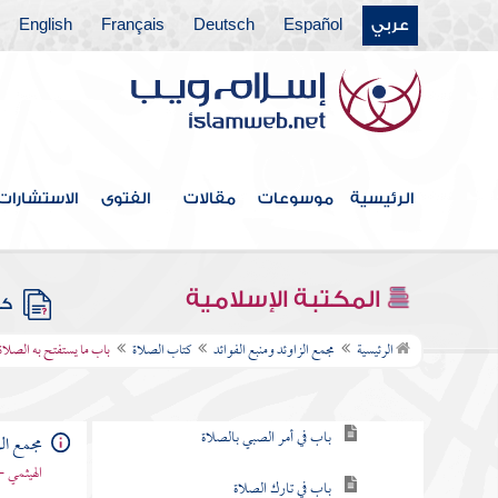
عربي
Español
Deutsch
Français
English
فهرس الكتاب
خطبة الكتاب
الرئيسية
موسوعات
مقالات
الفتوى
الاستشارات
كتاب الإيمان
كتاب العلم
المكتبة الإسلامية
كتب
كتاب الصلاة
الرئيسية
مجمع الزاوئد ومنبع الفوائد
كتاب الصلاة
باب ما يستفتح به الصلاة
باب فرض الصلاة
باب في أمر الصبي بالصلاة
مجمع الز
الهيثمي -
باب في تارك الصلاة