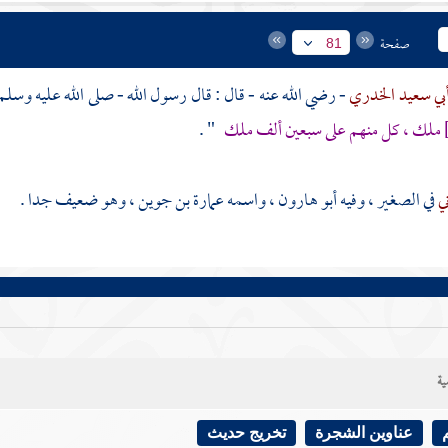
صفحة
81
بي سعيد الخدري
- رضي الله عنه - قال : قال رسول الله - صلى الله عليه وسلم
ملك ، كل منهم على سبعين ألف ملك
" .
ني
في الصغير ، وفيه
أبو هارون
، واسمه
عمارة بن جوين
، وهو ضعيف جدا .
ية
عناوين الشجرة
تخريج حديث