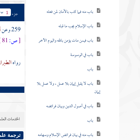
باب منه فيما كتب بالأمان لمن فعله
جزء
1
باب الإسلام يجب ما قبله
259 وعن
أ
[
ص:
81 ]
باب فيمن مات يؤمن بالله واليوم الآخر
باب في الوسوسة
رواه
الطبرا
باب
باب لا يقبل إيمان بلا عمل ، ولا عمل بلا
إيمان
باب في أصول الدين وبيان فرائضه
الخدمات العلم
باب
باب منه في بيان فرائض الإسلام وسهامه
ترجمة علم