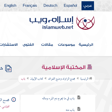
عربي
Español
Deutsch
Français
English
الرئيسية
موسوعات
مقالات
الفتوى
الاستشارات
فهرس الكتاب
خطبة الكتاب
المكتبة الإسلامية
كتب
كتاب الإيمان
الرئيسية
مجمع الزاوئد ومنبع الفوائد
كتاب الإيمان
باب
باب فيمن شهد أن لا إله إلا الله
باب في ما يحرم دم المرء وماله
مجمع الز
الهيثمي -
باب منه