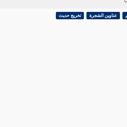
ية
عناوين الشجرة
تخريج حديث