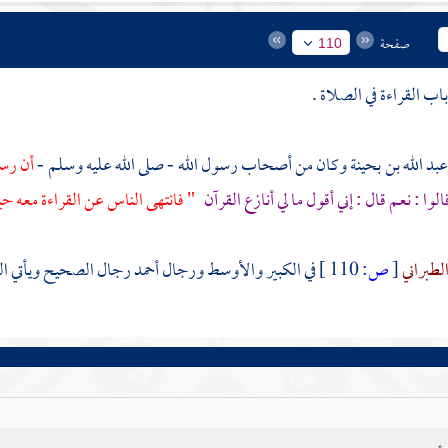
صفحة
110
بد الله بن بحينة
وكان من أصحاب رسول الله - صلى الله عليه وسلم -
أن رسو
الوا : نعم قال : إني أقول ما لي أنازع القرآن
" فانتهى الناس عن القراءة معه ح
لطبراني
[
ص:
110 ]
في الكبير والأوسط ورجال
أحمد
رجال الصحيح ويأتي الك