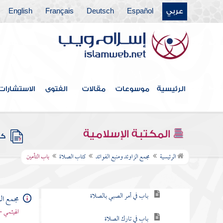
عربي
Español
Deutsch
Français
English
فهرس الكتاب
خطبة الكتاب
الرئيسية
موسوعات
مقالات
الفتوى
الاستشارات
كتاب الإيمان
كتاب العلم
المكتبة الإسلامية
كتب
كتاب الصلاة
الرئيسية
مجمع الزاوئد ومنبع الفوائد
كتاب الصلاة
باب التأمين
باب فرض الصلاة
باب في أمر الصبي بالصلاة
مجمع الز
الهيثمي -
باب في تارك الصلاة