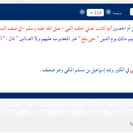
صفحة
114
أم الحصين
أنها كانت تصلي خلف النبي - صلى الله عليه وسلم - في صف النس
يم
مالك يوم الدين
" حتى بلغ "
غير المغضوب عليهم ولا الضالين
"
قال : " آ
ني
في الكبير وفيه
إسماعيل بن مسلم المكي
وهو ضعيف .
ية