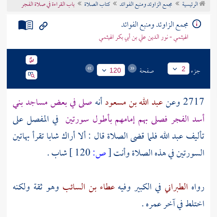
الرئيسية
مجمع الزاوئد ومنبع الفوائد
كتاب الصلاة
باب القراءة في صلاة الفجر
تراجم الأعلام
مجمع الزاوئد ومنبع الفوائد
الهيثمي - نور الدين علي بن أبي بكر الهيثمي
جزء
صفحة
2
120
2717 وعن
عبد الله بن مسعود
أنه
صلى في بعض مساجد
بني
أسد
الفجر فصلى بهم إمامهم بأطول سورتين
في المفصل على
تأليف
عبد الله
فلما قضى الصلاة قال : ألا أراك شابا تقرأ بهاتين
السورتين في هذه الصلاة وأنت
[
ص:
120 ]
شاب .
رواه
الطبراني
في الكبير وفيه
عطاء بن السائب
وهو ثقة ولكنه
اختلط في آخر عمره .