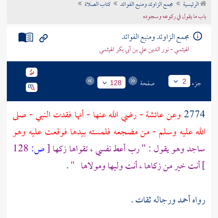
الرئيسية
مجمع الزاوئد ومنبع الفوائد
كتاب الصلاة
تراجم الأعلام
باب ما يقول في ركوعه وسجوده
مجمع الزاوئد ومنبع الفوائد
الهيثمي - نور الدين علي بن أبي بكر الهيثمي
جزء
صفحة
2
128
2774
وعن
عائشة
- رضي الله عنها - أنها فقدت النبي - صلى
الله عليه وسلم - من مضجعه فلمسته بيدها فوقعت عليه وهو
ساجد وهو يقول : " رب أعط نفسي ، تقواها زكها
[
ص:
128
]
أنت خير من زكاها ، أنت وليها ومولاها
"
.
رواه
أحمد
ورجاله ثقات .