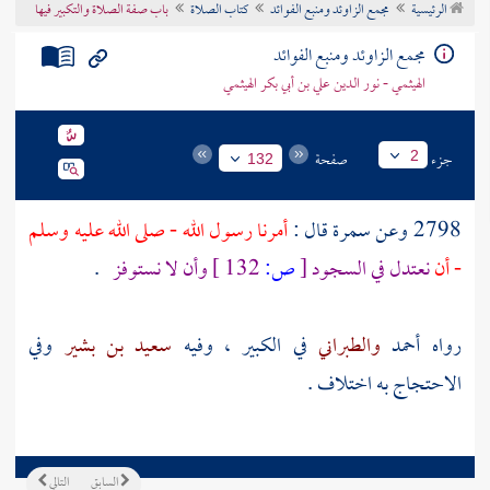
الرئيسية
مجمع الزاوئد ومنبع الفوائد
كتاب الصلاة
باب صفة الصلاة والتكبير فيها
تراجم الأعلام
مجمع الزاوئد ومنبع الفوائد
الهيثمي - نور الدين علي بن أبي بكر الهيثمي
جزء
صفحة
2
132
2798 وعن
سمرة
قال :
أمرنا رسول الله - صلى الله عليه وسلم
- أن
نعتدل في السجود
[
ص:
132 ]
وأن لا نستوفز
.
رواه
أحمد
والطبراني
في الكبير ، وفيه
سعيد بن بشير
وفي
الاحتجاج به اختلاف .
السابق
التالي