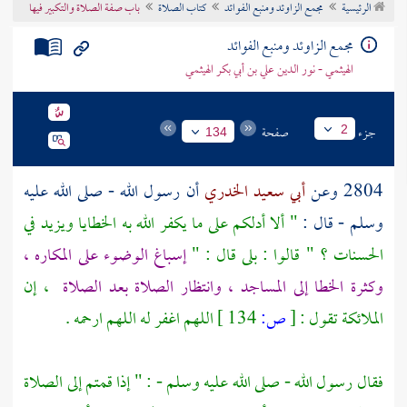
الرئيسية
مجمع الزاوئد ومنبع الفوائد
كتاب الصلاة
باب صفة الصلاة والتكبير فيها
تراجم الأعلام
مجمع الزاوئد ومنبع الفوائد
الهيثمي - نور الدين علي بن أبي بكر الهيثمي
جزء
صفحة
2
134
2804 وعن
أبي سعيد الخدري
أن رسول الله - صلى الله عليه
وسلم - قال :
" ألا أدلكم على ما يكفر الله به الخطايا ويزيد في
الحسنات ؟ " قالوا : بلى قال : "
إسباغ الوضوء على المكاره ،
وكثرة الخطا إلى المساجد ، وانتظار الصلاة بعد الصلاة
، إن
الملائكة تقول :
[
ص:
134 ]
اللهم اغفر له اللهم ارحمه .
فقال رسول الله - صلى الله عليه وسلم - : " إذا قمتم إلى الصلاة