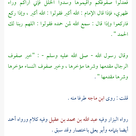
فعدلوا صفوفكم وأقيموها وسدوا الخلل فإني أراكم وراء
ظهري، فإذا قال الإمام : الله أكبر فقولوا : الله أكبر ، وإذا ركع
فاركعوا وإذا قال : سمع الله لمن حمده فقولوا : اللهم ربنا لك
الحمد " .
وقال رسول الله - صلى الله عليه وسلم - : "خير صفوف
الرجال مقدمها وشرها مؤخرها ، وخير صفوف النساء مؤخرها
وشرها مقدمها "
.
قلت : روى
ابن ماجه
طرفا منه .
رواه
البزار
وفيه
عبد الله بن محمد بن عقيل
وفيه كلام ورواه
أحمد
أيضا بتمامه
وأبو يعلى
باختصار وقد سبق .