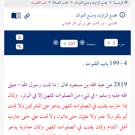
الرئيسية
مجمع الزاوئد ومنبع الفوائد
كتاب الصلاة
باب القنوت
تراجم الأعلام
مجمع الزاوئد ومنبع الفوائد
الهيثمي - نور الدين علي بن أبي بكر الهيثمي
جزء
صفحة
2
137
4 - 199 باب القنوت .
2819 عن
عبد الله بن مسعود
قال :
ما قنت رسول الله - صلى
الله عليه وسلم - في شيء من الصلوات كلهن إلا في الوتر،
وكان
إذا حارب يقنت في الصلوات كلهن يدعو على المشركين ولا قنت
أبو بكر
ولا
عمر
ولا
عثمان
حتى ماتوا، ولا قنت
علي
حتى حارب
أهل
الشام
وكان يقنت في الصلوات كلهن وكان
معاوية
يدعو