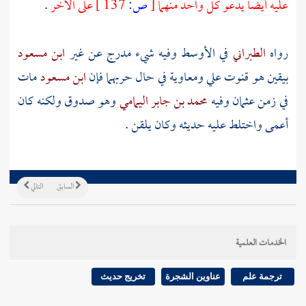
عليه أيضا يدعو كل واحد منهما
[
ص:
137 ]
على الآخر
.
رواه
الطبراني
في الأوسط وفيه شيء مدرج عن غير
ابن مسعود
بيقين هو قنوت
علي
ومعاوية
في حال حربهما فإن
ابن مسعود
مات
في زمن
عثمان
وفيه
محمد بن جابر اليمامي
وهو صدوق ولكنه كان
أعمى واختلط عليه حديثه وكان يلقن .
السابق
التالي
الخدمات العلمية
ترجمة علم
عناوين الشجرة
تخريج حديث