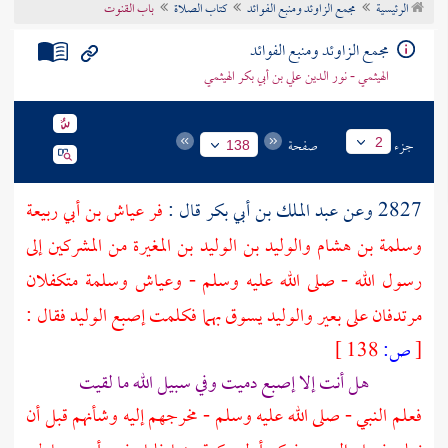
الرئيسية
مجمع الزاوئد ومنبع الفوائد
كتاب الصلاة
باب القنوت
تراجم الأعلام
مجمع الزاوئد ومنبع الفوائد
الهيثمي - نور الدين علي بن أبي بكر الهيثمي
جزء
صفحة
2
138
2827 وعن
عبد الملك بن أبي بكر
قال :
فر
عياش بن أبي ربيعة
وسلمة بن هشام
والوليد بن الوليد بن المغيرة
من المشركين إلى
رسول الله - صلى الله عليه وسلم -
وعياش وسلمة
متكفلان
مرتدفان على بعير
والوليد
يسوق بهما فكلمت إصبع
الوليد
فقال :
[
ص:
138 ]
هل أنت إلا إصبع دميت وفي سبيل الله ما لقيت
فعلم النبي - صلى الله عليه وسلم - مخرجهم إليه وشأنهم قبل أن