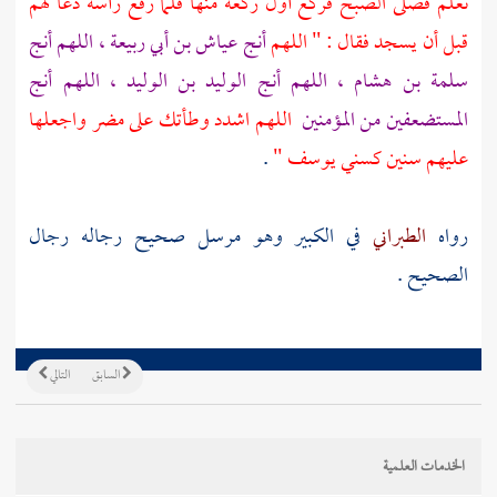
نعلم فصلى الصبح فركع أول ركعة منها فلما رفع رأسه دعا لهم
قبل أن يسجد فقال : " اللهم
أنج
عياش بن أبي ربيعة
، اللهم أنج
سلمة بن هشام
، اللهم أنج
الوليد بن الوليد
، اللهم أنج
المستضعفين من المؤمنين
اللهم اشدد وطأتك على
مضر
واجعلها
عليهم سنين كسني
يوسف
"
.
رواه
الطبراني
في الكبير وهو مرسل صحيح رجاله رجال
الصحيح .
السابق
التالي
الخدمات العلمية