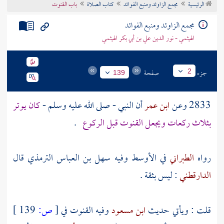
الرئيسية
مجمع الزاوئد ومنبع الفوائد
كتاب الصلاة
باب القنوت
تراجم الأعلام
مجمع الزاوئد ومنبع الفوائد
الهيثمي - نور الدين علي بن أبي بكر الهيثمي
جزء
صفحة
2
139
2833 وعن
ابن عمر
أن النبي - صلى الله عليه وسلم -
كان يوتر
بثلاث ركعات ويجعل القنوت قبل الركوع
.
رواه
الطبراني
في الأوسط وفيه
سهل بن العباس الترمذي
قال
الدارقطني
: ليس بثقة .
قلت : ويأتي حديث
ابن مسعود
وفيه القنوت في
[
ص:
139 ]