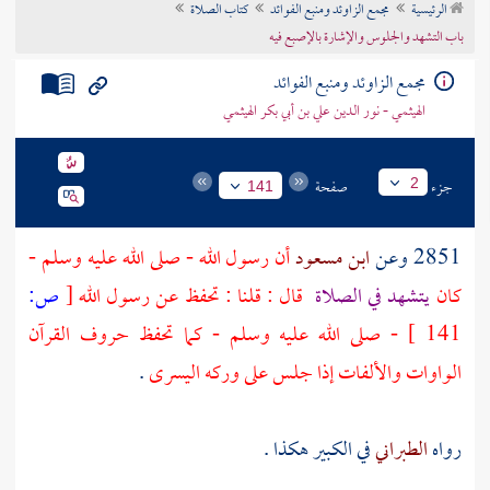
الرئيسية
مجمع الزاوئد ومنبع الفوائد
كتاب الصلاة
تراجم الأعلام
باب التشهد والجلوس والإشارة بالإصبع فيه
مجمع الزاوئد ومنبع الفوائد
الهيثمي - نور الدين علي بن أبي بكر الهيثمي
جزء
صفحة
2
141
2851 وعن
ابن مسعود
أن رسول الله - صلى الله عليه وسلم -
كان
يتشهد في الصلاة
قال : قلنا : تحفظ عن رسول الله
[
ص:
141 ]
- صلى الله عليه وسلم - كما تحفظ حروف القرآن
الواوات والألفات إذا جلس على وركه اليسرى
.
رواه
الطبراني
في الكبير هكذا .