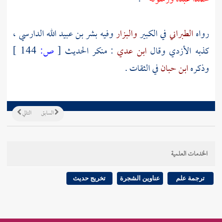
رواه
الطبراني
في الكبير
والبزار
وفيه
بشر بن عبيد الله الدارسي
،
كذبه
الأزدي
وقال
ابن عدي
: منكر الحديث
[
ص:
144 ]
وذكره
ابن حبان
في الثقات .
السابق
التالي
الخدمات العلمية
ترجمة علم
عناوين الشجرة
تخريج حديث