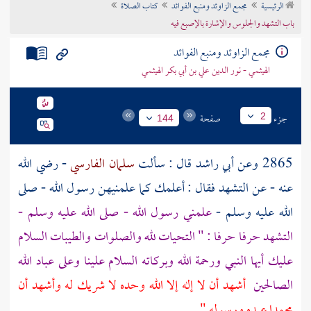
الرئيسية
مجمع الزاوئد ومنبع الفوائد
كتاب الصلاة
تراجم الأعلام
باب التشهد والجلوس والإشارة بالإصبع فيه
مجمع الزاوئد ومنبع الفوائد
الهيثمي - نور الدين علي بن أبي بكر الهيثمي
جزء
صفحة
2
144
2865 وعن
أبي راشد
قال : سألت
سلمان الفارسي
- رضي الله
عنه - عن التشهد فقال : أعلمك كما علمنيهن رسول الله - صلى
الله عليه وسلم -
علمني رسول الله - صلى الله عليه وسلم -
التشهد حرفا حرفا : " التحيات لله والصلوات والطيبات السلام
عليك أيها النبي ورحمة الله وبركاته السلام علينا وعلى عباد الله
الصالحين
أشهد أن لا إله إلا الله وحده لا شريك له وأشهد أن
محمدا
عبده ورسوله "
.