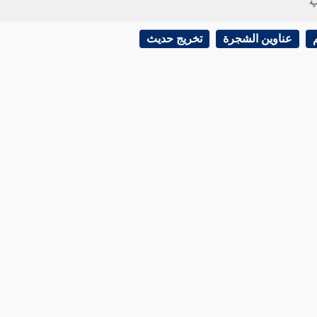
ية
عناوين الشجرة
تخريج حديث