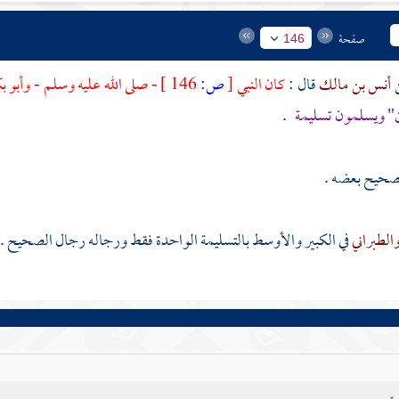
صفحة
146
أنس بن مالك
قال :
كان النبي
[
ص:
146 ]
- صلى الله عليه وسلم -
وأبو ب
ن" ويسلمون تسليمة
.
لصحيح بعضه .
الطبراني
في الكبير والأوسط بالتسليمة الواحدة فقط ورجاله رجال الصحيح .