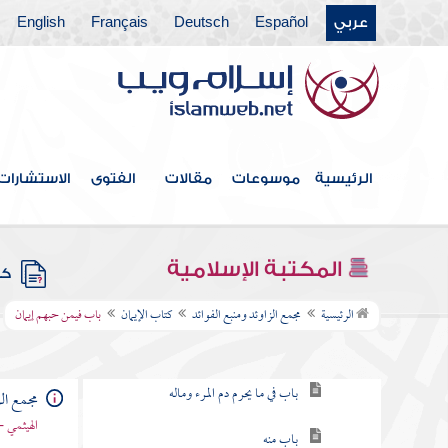
عربي
Español
Deutsch
Français
English
الرئيسية
موسوعات
مقالات
الفتوى
الاستشارات
فهرس الكتاب
خطبة الكتاب
المكتبة الإسلامية
كتب
كتاب الإيمان
الرئيسية
مجمع الزاوئد ومنبع الفوائد
كتاب الإيمان
باب فيمن حبهم إيمان
باب فيمن شهد أن لا إله إلا الله
باب في ما يحرم دم المرء وماله
مجمع الز
الهيثمي -
باب منه