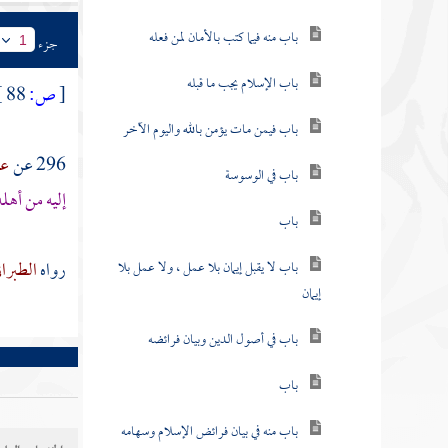
باب منه فيما كتب بالأمان لمن فعله
جزء
1
باب الإسلام يجب ما قبله
[
ص:
88 ]
باب فيمن مات يؤمن بالله واليوم الآخر
296 عن
عب
باب في الوسوسة
إليه من أهل
باب
رواه
الطبرا
باب لا يقبل إيمان بلا عمل ، ولا عمل بلا
إيمان
باب في أصول الدين وبيان فرائضه
باب
باب منه في بيان فرائض الإسلام وسهامه