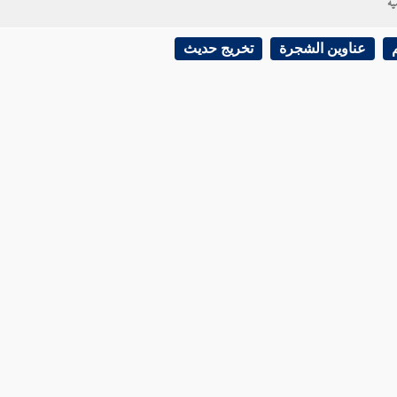
ية
عناوين الشجرة
تخريج حديث