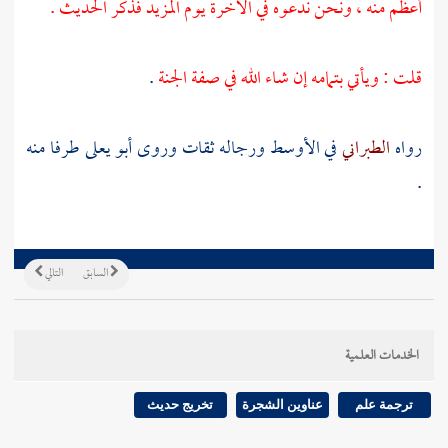
أعظم منه ، ونحن ندعوه في الآخرة يوم المزيد فذكر الحديث .
قلت : ويأتي بتمامه إن شاء الله في صفة الجنة
.
رواه
الطبراني
في الأوسط ورجاله ثقات وروى
أبو يعلى
طرفا منه
.
السابق
التالي
الخدمات العلمية
ترجمة علم
عناوين الشجرة
تخريج حديث