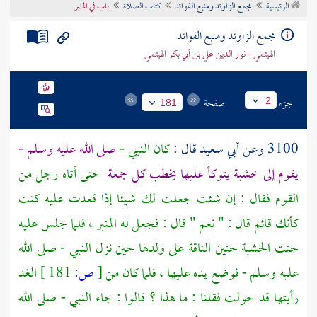
الرئيسية
مجمع الزاوئد ومنبع الفوائد
كتاب الصلاة
باب في المنبر
تراجم الأعلام
مجمع الزاوئد ومنبع الفوائد
الهيثمي - نور الدين علي بن أبي بكر الهيثمي
جزء
صفحة
2
181
3100 وعن
أبي سعيد
قال :
كان النبي -
صلى الله عليه وسلم -
يقوم إلى خشبة يتوكأ عليها يخطب كل جمعة
حتى أتاه رجل من
القوم فقال : إن شئت جعلت لك شيئا إذا قعدت عليه كنت
كأنك قائم قال : " نعم " قال : فجعل له المنبر ، فلما جلس عليه
حنت الخشبة حنين الناقة على ولدها حين نزل النبي - صلى الله
عليه وسلم - فوضع يده عليها ، فلما كان من
[
ص:
181 ]
الغد
رأيتها قد حولت فقلنا : ما هذا ؟ قالوا : جاء النبي - صلى الله