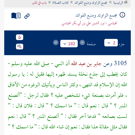
الرئيسية
مجمع الزاوئد ومنبع الفوائد
كتاب الصلاة
باب في المنبر
تراجم الأعلام
مجمع الزاوئد ومنبع الفوائد
الهيثمي - نور الدين علي بن أبي بكر الهيثمي
جزء
صفحة
2
182
3105 وعن
جابر بن عبد الله
أن النبي - صلى الله عليه وسلم -
كان يخطب إلى جذع نخلة يسند ظهره إليها فقيل له : يا رسول
الله إن الإسلام قد انتهى ، وكثر الناس ويأتيك الوفود من الآفاق
، فلو أمرت بصنعة شيء تشخص عليه ؟ فقال لرجل : "أتصنع
المنبر ؟ " قال : نعم قال : " ما اسمك ؟ " قال : فلان قال : "
لست بصانعه " فدعا آخر فقال : " أتصنع المنبر ؟ " قال : نعم
فقال مثل مقالة هذا فقال : نعم إن شاء الله قال : " ما اسمك ؟ "