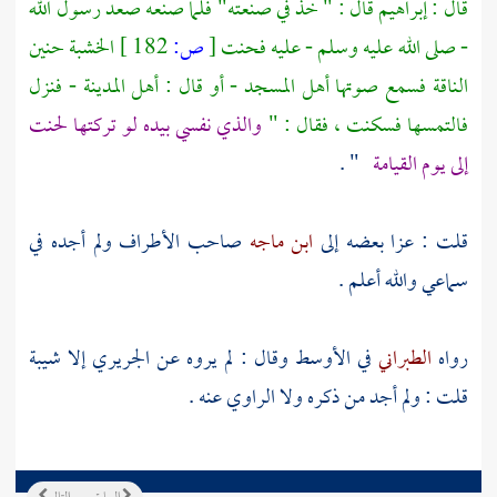
قال : إبراهيم قال : " خذ في صنعته" فلما صنعه صعد رسول الله
- صلى الله عليه وسلم - عليه فحنت
[
ص:
182 ]
الخشبة حنين
الناقة فسمع صوتها أهل المسجد - أو قال : أهل
المدينة
- فنزل
فالتمسها فسكنت ، فقال : "
والذي نفسي بيده لو تركتها لحنت
إلى يوم القيامة
" .
قلت : عزا بعضه إلى
ابن ماجه
صاحب الأطراف ولم أجده في
سماعي والله أعلم .
رواه
الطبراني
في الأوسط وقال : لم يروه عن
الجريري
إلا
شيبة
قلت : ولم أجد من ذكره ولا الراوي عنه .