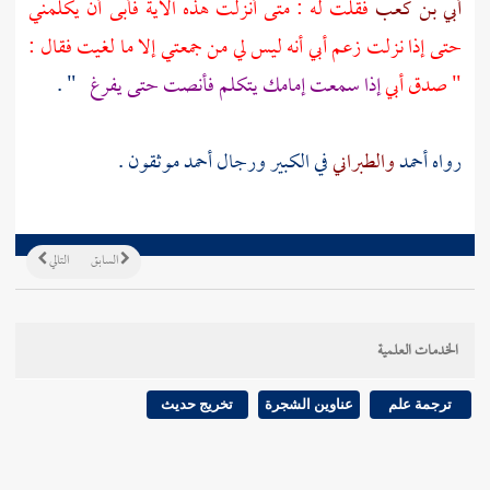
أبي بن كعب
فقلت له : متى أنزلت هذه الآية فأبى أن يكلمني
حتى إذا نزلت زعم
أبي
أنه ليس لي من جمعتي إلا ما لغيت فقال :
" صدق أبي
إذا سمعت إمامك يتكلم فأنصت حتى يفرغ
" .
رواه
أحمد
والطبراني
في الكبير ورجال
أحمد
موثقون .
السابق
التالي
الخدمات العلمية
ترجمة علم
عناوين الشجرة
تخريج حديث