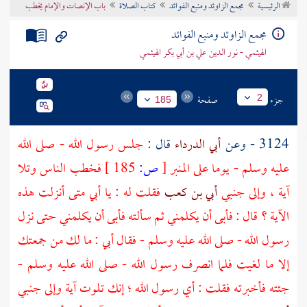
الرئيسية
مجمع الزاوئد ومنبع الفوائد
كتاب الصلاة
باب الإنصات والإمام يخطب
تراجم الأعلام
مجمع الزاوئد ومنبع الفوائد
الهيثمي - نور الدين علي بن أبي بكر الهيثمي
جزء
صفحة
2
185
3124 - وعن
أبي الدرداء
قال :
جلس رسول الله - صلى الله
عليه وسلم - يوما على المنبر
[
ص:
185 ]
فخطب الناس وتلا
آية ، وإلى جنبي
أبي بن كعب
فقلت له : يا
أبي
متى أنزلت هذه
الآية ؟ قال : فأبى أن يكلمني ثم سألته فأبى أن يكلمني حتى نزل
رسول الله - صلى الله عليه وسلم - فقال
أبي
: ما لك من جمعتك
إلا ما لغيت فلما انصرف رسول الله - صلى الله عليه وسلم -
جئته فأخبرته فقلت : أي رسول الله ؛ إنك تلوت آية وإلى جنبي