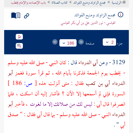
الرئيسية
مجمع الزاوئد ومنبع الفوائد
كتاب الصلاة
باب الإنصات والإمام يخطب
تراجم الأعلام
مجمع الزاوئد ومنبع الفوائد
الهيثمي - نور الدين علي بن أبي بكر الهيثمي
جزء
صفحة
2
186
3129 - وعن
أبي الدرداء
قال :
كان النبي - صلى الله عليه وسلم
- يخطب يوم الجمعة فذكرنا بأيام الله ، ثم قرأ سورة فغمز
أبو
الدرداء
أبي بن كعب
فقال : متى أنزلت هذه
[
ص:
186 ]
السورة فإني لم أسمعها إلا الآن ؟ فأشار إليه أن اسكت ، فلما
انصرفوا قال
أبي
:
ليس لك من صلاتك إلا ما لغوت
، فأخبر
أبو
الدرداء
النبي - صلى الله عليه وسلم - بما قال
أبي
فقال : " صدق
أبي
" .