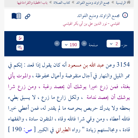
الرئيسية
مجمع الزاوئد ومنبع الفوائد
كتاب الصلاة
باب الخطبة والقراءة فيها
تراجم الأعلام
مجمع الزاوئد ومنبع الفوائد
الهيثمي - نور الدين علي بن أبي بكر الهيثمي
جزء
صفحة
2
190
3154 وعن
عبد الله بن مسعود
أنه كان يقول إذا قعد : إنكم في
ممر الليل والنهار في آجال منقوضة وأعمال محفوظة ،
والموت يأتي
بغتة، فمن زرع خيرا يوشك أن يحصد رغبة ، ومن زرع شرا
يوشك أن يحصد ندامة
، ولكل زارع ما زرع ، لا يسبق بطيء
بحظه ولا يدرك حريص بحرصه ما لم يقدر له، فمن أعطي خيرا
فالله أعطاه ، ومن وقي شرا فالله وقاه ، المتقون سادة ، والفقهاء
قادة ، ومجالستهم زيادة " رواه
الطبراني
في الكبير
[
ص:
190 ]